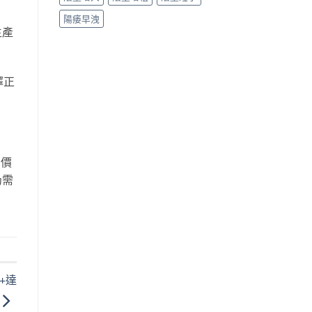
陽痿早洩
生產
擇正
的價
仍需
。
+達