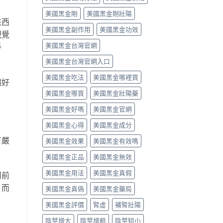
中
類
vs
美國黑金剛
美國黑金剛壯陽
藥
罕
來西
物，
見
美國黑金副作用
美國黑金功效
找
嚴
視覺
回
重，
美國黑金台灣官網
爭
自
用
信
藥
美國黑金台灣官網入口
與
前
性
先
美國黑金吃法
美國黑金哪裡買
偏好
福〉
讀
中
懂〉
美國黑金哪買
美國黑金壯陽藥
中
美國黑金好嗎
美國黑金官網
美國黑金心得
美國黑金成分
有嚴
美國黑金效果
美國黑金有效嗎
美國黑金正品
美國黑金無效
美國黑金用法
美國黑金真假
用前
，而
美國黑金真偽
美國黑金藥局
美國黑金評價
腎虛
補腎壯陽
陰莖增大
陰莖增粗
陰莖短小