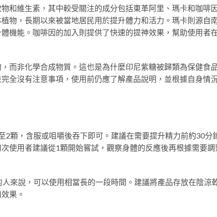
取物和維生素，其中較受關注的成分包括東革阿里、瑪卡和咖啡
本植物，長期以來被當地居民用於提升體力和活力。瑪卡則源自
身體機能。咖啡因的加入則提供了快速的提神效果，幫助使用者
物，而非化學合成物質。這也是為什麼印尼紫糖被歸類為保健食
表完全沒有注意事項，使用前仍應了解產品說明，並根據自身情
至2顆，含服或咀嚼後吞下即可。建議在需要提升精力前約30分
初次使用者建議從1顆開始嘗試，觀察身體的反應後再根據需要調
的人來說，可以使用相當長的一段時間。建議將產品存放在陰涼
和效果。