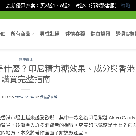
最新優惠方案：买3送1、6送2、9送3（請聯繫客服）
忽略
ME
所有商品
男性壯陽
迷情春藥
健康資訊
退貨&換
健康資訊
ndy是什麼？印尼精力糖效果、成分與香港
購買完整指南
STED ON
2026-06-04
BY
保健品商城
市場上越來越受歡迎，其中一款名為印尼紫糖 Akiyo Candy
的背景，逐漸進入許多消費者的視野。究竟印尼紫糖是什麼？它
意的地方？本文將帶你全面了解這款產品。