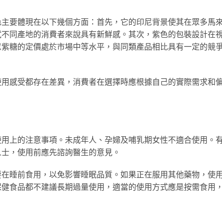
色主要體現在以下幾個方面：首先，它的印尼背景使其在眾多馬
試不同產地的消費者來說具有新鮮感。其次，紫色的包裝設計在
尼紫糖的定價處於市場中等水平，與同類產品相比具有一定的競
使用感受都存在差異，消費者在選擇時應根據自己的實際需求和
使用上的注意事項。未成年人、孕婦及哺乳期女性不適合使用。
人士，使用前應先諮詢醫生的意見。
要在睡前食用，以免影響睡眠品質。如果正在服用其他藥物，使
保健食品都不建議長期過量使用，適當的使用方式應是按需食用