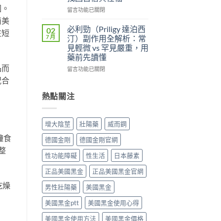
便
雙
因。
較：
性、
效
在
留言功能已關閉
Kamagra
效
攻
〈壯
南美
Oral
果
略：
陽
必利勁（Priligy 達泊西
02
在短
Jelly
與
他
藥
7 月
汀）副作用全解析：常
完
安
達
物
見輕微 vs 罕見嚴重，用
整
全
拉
完
藥前先讀懂
指
性
非
整
品而
南〉
全
40mg
指
在
留言功能已關閉
中
解
＋
南：
〈必
況合
析〉
達
從
利
中
泊
第
勁
熱點關注
西
五
（Priligy
汀
型
達
60mg，
磷
泊
增大陰莖
壯陽藥
威而鋼
硬
酸
西
得
二
汀）
鐘食
德國金剛
德國金剛官網
起
酯
副
整
又
酶
作
性功能障礙
性生活
日本藤素
撐
抑
用
得
制
全
正品美國黑金
正品美國黑金官網
久
劑
解
乾燥
的
到
析：
男性壯陽藥
美國黑金
完
攝
常
整
美國黑金ptt
美國黑金使用心得
護
見
指
腺
輕
美國黑金使用方法
美國黑金價格
南〉
素
微