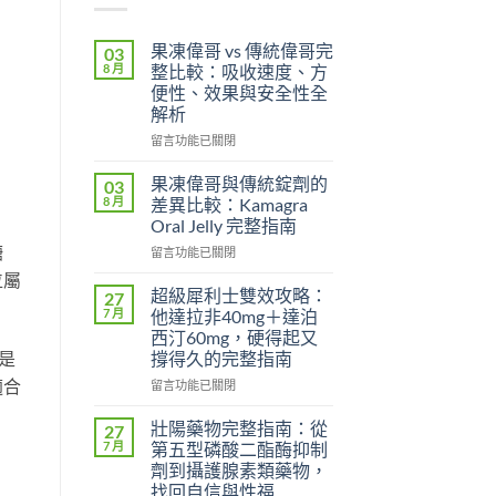
果凍偉哥 vs 傳統偉哥完
03
8 月
整比較：吸收速度、方
便性、效果與安全性全
解析
在
留言功能已關閉
〈果
凍
果凍偉哥與傳統錠劑的
03
偉
8 月
差異比較：Kamagra
哥
Oral Jelly 完整指南
vs
糖
在
傳
留言功能已關閉
〈果
統
位屬
凍
偉
超級犀利士雙效攻略：
27
偉
哥
7 月
他達拉非40mg＋達泊
哥
完
西汀60mg，硬得起又
與
整
是
撐得久的完整指南
傳
比
適合
統
較：
在
留言功能已關閉
錠
吸
〈超
劑
收
級
壯陽藥物完整指南：從
27
的
速
犀
7 月
第五型磷酸二酯酶抑制
差
度、
利
劑到攝護腺素類藥物，
異
方
士
找回自信與性福
比