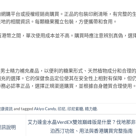
的網購平台或授權經銷商購買。正品的包裝印刷清晰，有完整的
產地的相關資訊。每顆糖果獨立包裝，方便攜帶和食用。
百港幣之間，單次使用成本並不高。購買時應注意辨別真偽，選
。
男士精力補充產品，以便利的糖果形式、天然植物成分和合理
補充的選擇。它的保健食品定位使其在安全性上相對有保障，但
時務必認準正品，選擇正規渠道購買，並根據自身體質合理使用
健康資訊
and tagged
Akiyo Candy
,
印尼
,
印尼紫糖
,
精力糖
.
艾力達金水晶VerdEX雙效巔峰版是什麼？伐地那非
資訊說明
泊西汀功效、用法與香港購買完整指南