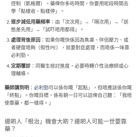
控制（凱格爾）。藥俾你多咗時間，你要用呢段時間去
學「點樣收、點樣停」。
逐步減低用藥頻率
：由「次次用」→「隔次用」→「狀
態差先用」→「試吓唔用都得」。
處理背後原因
：如果你嘅快係因為焦慮、伴侶壓力、或
者硬度唔夠（假性PE），就要對症處理，而唔係一味靠
必利勁。
定期覆診
：同醫生檢討進度，必要時轉介性治療師或心
理輔導。
藥師講到明
：
必利勁
可以係你嘅「起點」，但唔應該係你嘅
「終點」。你嘅目標，係有朝一日可以話俾自己聽：「我唔
使靠藥，都一樣得。」
邊啲人「根治」機會大啲？邊啲人可能一世要靠
藥？