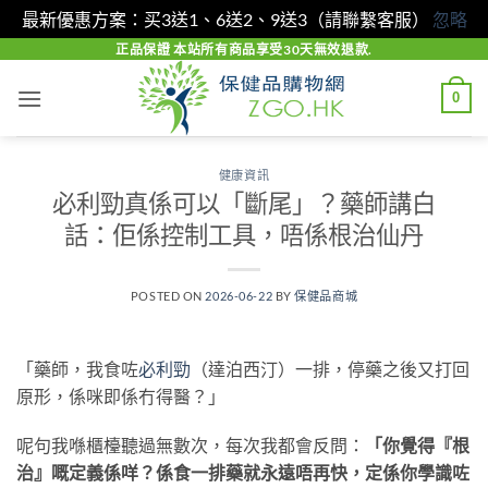
最新優惠方案：买3送1、6送2、9送3（請聯繫客服）
忽略
Skip
正品保證 本站所有商品享受30天無效退款.
to
0
content
健康資訊
必利勁真係可以「斷尾」？藥師講白
話：佢係控制工具，唔係根治仙丹
POSTED ON
2026-06-22
BY
保健品商城
「藥師，我食咗
必利勁
（達泊西汀）一排，停藥之後又打回
原形，係咪即係冇得醫？」
呢句我喺櫃檯聽過無數次，每次我都會反問：
「你覺得『根
治』嘅定義係咩？係食一排藥就永遠唔再快，定係你學識咗