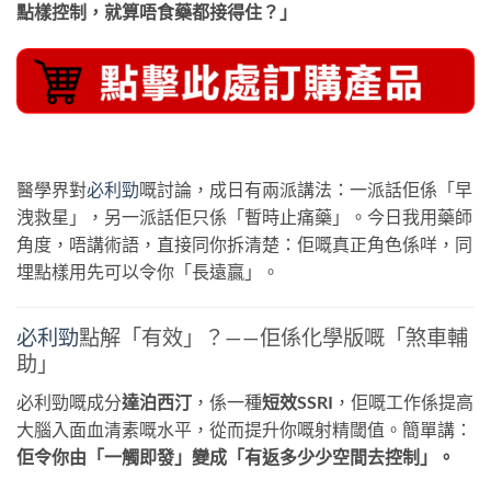
點樣控制，就算唔食藥都接得住？」
醫學界對
必利勁
嘅討論，成日有兩派講法：一派話佢係「早
洩救星」，另一派話佢只係「暫時止痛藥」。今日我用藥師
角度，唔講術語，直接同你拆清楚：佢嘅真正角色係咩，同
埋點樣用先可以令你「長遠贏」。
必利勁
點解「有效」？——佢係化學版嘅「煞車輔
助」
必利勁嘅成分
達泊西汀
，係一種
短效SSRI
，佢嘅工作係提高
大腦入面血清素嘅水平，從而提升你嘅射精閾值。簡單講：
佢令你由「一觸即發」變成「有返多少少空間去控制」。