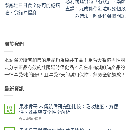
必利勁越食越「冇效」？藥師
樂威壯日日食？你可能諗錯
直講：九成係你犯咗呢幾個致
咗，食錯仲傷身
命錯法，唔係粒藥嘅問題
關於我們
本站保證所有銷售的產品均為原裝正品！為廣大香港男性朋
友分享正品有效的壯陽延時保健品。凡在本商城訂購產品的
一律享受9折優惠！且享受7天的試用保障，無效全額退款！
最新資訊
果凍偉哥 vs 傳統偉哥完整比較：吸收速度、方便
03
8 月
性、效果與安全性全解析
在
留言功能已關閉
〈果
凍