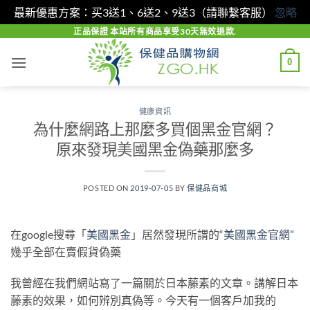
最新優惠方案：买3送1、6送2、9送3（請聯繫客服）
忽略
Skip
正品保證 本站所有商品享受30天無效退款.
to
0
content
健康資訊
為什麼網路上那麼多買個黑金官網？
原來發現美國黑金偽藥那麼多
POSTED ON
2019-07-05
BY
保健品商城
在google搜尋「
美國黑金
」居然發現所謂的“
美國黑金官網
”
幾乎全部在賣假貨偽藥
我曾經在我們網站寫了一篇關於日本藤素的文章。講解日本
藤素的效果，如何辨別真偽等。今天有一個客戶加我的