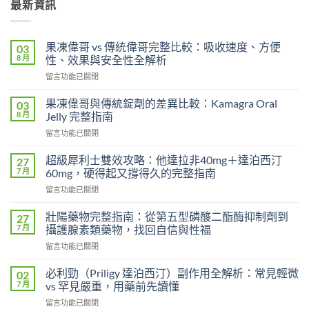
最新資訊
果凍偉哥 vs 傳統偉哥完整比較：吸收速度、方便
03
8 月
性、效果與安全性全解析
在
留言功能已關閉
〈果
凍
果凍偉哥與傳統錠劑的差異比較：Kamagra Oral
03
偉
8 月
Jelly 完整指南
哥
在
留言功能已關閉
vs
〈果
傳
凍
統
超級犀利士雙效攻略：他達拉非40mg＋達泊西汀
27
偉
偉
7 月
60mg，硬得起又撐得久的完整指南
哥
哥
在
留言功能已關閉
與
完
〈超
傳
整
級
統
壯陽藥物完整指南：從第五型磷酸二酯酶抑制劑到
27
比
犀
錠
7 月
攝護腺素類藥物，找回自信與性福
較：
利
劑
吸
在
留言功能已關閉
士
的
收
〈壯
雙
差
速
陽
效
必利勁（Priligy 達泊西汀）副作用全解析：常見輕微
02
異
度、
藥
攻
7 月
vs 罕見嚴重，用藥前先讀懂
比
方
物
略：
較：
便
在
留言功能已關閉
完
他
Kamagra