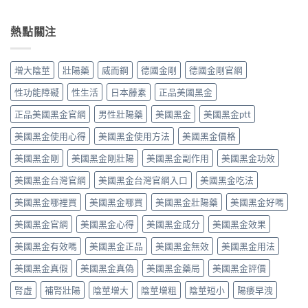
性、
〈必
整
達
Oral
效
利
指
拉
Jelly
果
勁
熱點關注
南：
非
完
與
（Priligy
從
40mg
整
安
達
第
＋
指
全
泊
五
達
增大陰莖
壯陽藥
威而鋼
德國金剛
德國金剛官網
南〉
性
西
型
泊
中
全
汀）
磷
西
性功能障礙
性生活
日本藤素
正品美國黑金
解
副
酸
汀
析〉
作
二
正品美國黑金官網
男性壯陽藥
美國黑金
美國黑金ptt
60mg，
中
用
酯
硬
全
美國黑金使用心得
美國黑金使用方法
美國黑金價格
酶
得
解
抑
起
析：
美國黑金剛
美國黑金剛壯陽
美國黑金副作用
美國黑金功效
制
又
常
劑
撐
美國黑金台灣官網
美國黑金台灣官網入口
美國黑金吃法
見
到
得
輕
攝
久
美國黑金哪裡買
美國黑金哪買
美國黑金壯陽藥
美國黑金好嗎
微
護
的
vs
腺
完
美國黑金官網
美國黑金心得
美國黑金成分
美國黑金效果
罕
素
整
見
類
指
美國黑金有效嗎
美國黑金正品
美國黑金無效
美國黑金用法
嚴
藥
南〉
重，
物，
中
美國黑金真假
美國黑金真偽
美國黑金藥局
美國黑金評價
用
找
藥
回
腎虛
補腎壯陽
陰莖增大
陰莖增粗
陰莖短小
陽痿早洩
前
自