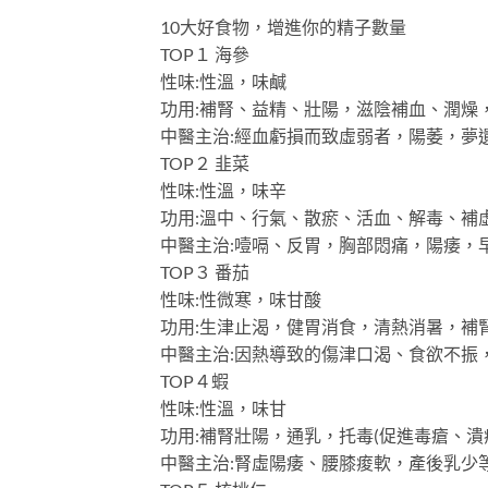
10大好食物，增進你的精子數量
TOP１ 海參
性味:性溫，味鹹
功用:補腎、益精、壯陽，滋陰補血、潤燥
中醫主治:經血虧損而致虛弱者，陽萎，夢
TOP２ 韭菜
性味:性溫，味辛
功用:溫中、行氣、散瘀、活血、解毒、補
中醫主治:噎嗝、反胃，胸部悶痛，陽痿，
TOP３ 番茄
性味:性微寒，味甘酸
功用:生津止渴，健胃消食，清熱消暑，補
中醫主治:因熱導致的傷津口渴、食欲不振
TOP４蝦
性味:性溫，味甘
功用:補腎壯陽，通乳，托毒(促進毒瘡、潰
中醫主治:腎虛陽痿、腰膝痠軟，產後乳少