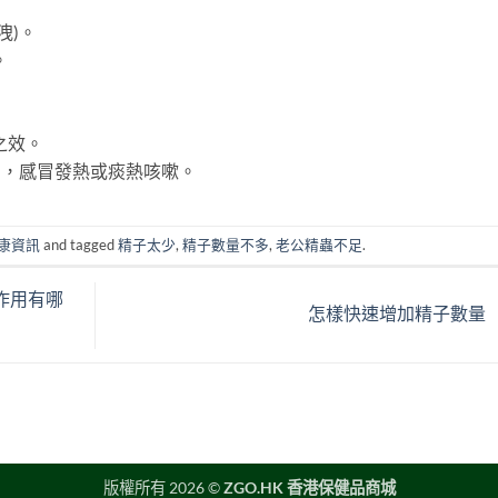
洩)。
。
之效。
利，感冒發熱或痰熱咳嗽。
康資訊
and tagged
精子太少
,
精子數量不多
,
老公精蟲不足
.
作用有哪
怎樣快速增加精子數量
版權所有 2026 ©
ZGO.HK 香港保健品商城