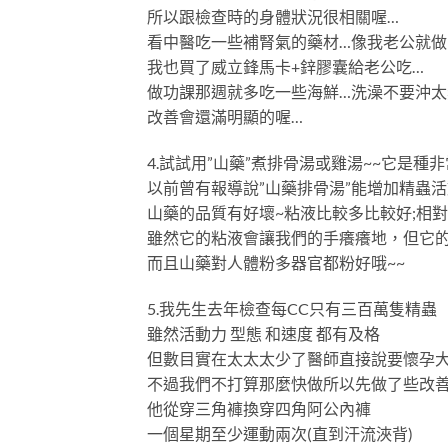
所以跟檢查時的身體狀況很相關喔…
看中醫吃一些補腎氣的藥材…像我老公就做了
我也買了威立鋒馬卡+鋅膠囊給老公吃…
做功課那週就多吃一些海鮮…洗澡不要沖太
改善會還滿明顯的喔…
4.試試用”山藥”煮排骨湯或雞湯~~它是種
以前曾有報導說”山藥排骨湯”能增加精蟲活
山藥的品質有好壞~粘液比較多比較好;相
雖然它的粘液會讓我們的手癢癢地，但它的
而且山藥對人體粉多器官都粉好哦~~
5.我先生去年檢查每CC只有三百萬隻精蟲
雖然活動力 型態 和速度 都有及格
但數目實在太太太少了醫師直接說要懷孕
不過我們不打算那麼快做所以先做了些改
他從穿三角褲換穿四角阿公內褲
一個星期至少運動兩次(直到汗流浹背)