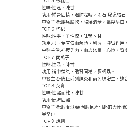
TOP５ 核桃仁
性味:性溫，味甘
功用:補腎固精，溫肺定喘，消石(尿道結
中醫主治:腰痛膝軟，陽痿遺精，鬚髮早白
TOP６ 枸杞
性味:性平，子性涼，味苦、甘
功用:根、葉有清血解熱，利尿，健胃作用
中醫主治:神疲乏力，血虛眩暈，心悸，腎
TOP７ 南瓜子
性味:性溫，味甘
功用:補中益氣，助腎固精，驅蛔蟲。
中醫主治:防止前列腺炎和前列腺增生，適
TOP８ 芡實
性味:性澀而乾，味甘
功用:健脾固澀
中醫主治:脾虛泄瀉(因脾氣虛引起的大便
異常)。
TOP９ 蛤蜊