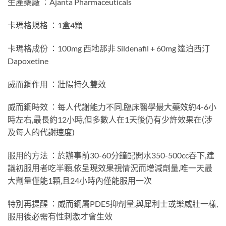
生產藥廠 ：Ajanta Pharmaceuticals
卡瑪格規格 ：1盒4顆
卡瑪格成份 ：100mg 西地那非 Sildenafil + 60mg 達泊西汀
Dapoxetine
威而鋼作用 ：壯陽持久雙效
威而鋼時效 ：每人代謝能力不同,臨床醫學最大藥效約4-6小
時左右,最長約12小時,但多數人在1天後仍有少許效果在(涉
及每人的代謝速度)
服用的方法 ：於辦事前30-60分鐘配開水350-500cc吞下,建
議初服用者吃半顆,依呈現效果視情況而增減劑量,唯一天最
大劑量僅能1顆,且24小時內僅能服用一次
特別再提醒 ：威而鋼屬PDE5抑劑量,與犀利士或樂威壯一樣,
服用後必需有性刺激才會生效