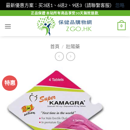
最新優惠方案：买3送1、6送2、9送3（請聯繫客服）
忽略
Skip
正品保證 本站所有商品享受30天無效退款.
to
0
content
首頁
/
壯陽藥
特惠