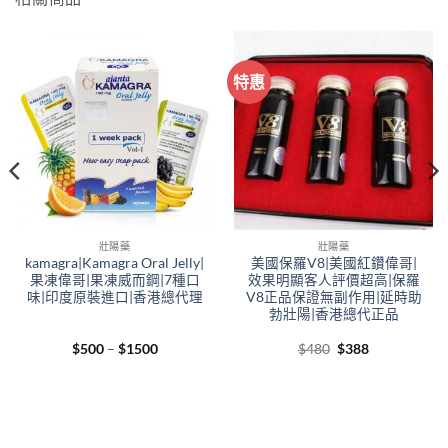
特惠
壯陽藥
壯陽藥
kamagra|Kamagra Oral Jelly|
美國保羅V8|美國紅鑽偉哥|
果凍偉哥|果凍威而鋼|7種口
效果明顯客人評價超高|保羅
味|印度原裝進口|香港總代理
V8正品保證無副作用|延時助
勃壯陽|香港總代正品
Price
Original
Current
$
500
–
$
1500
$
480
$
388
range:
price
price
$500
was:
is:
through
$480.
$388.
$1500