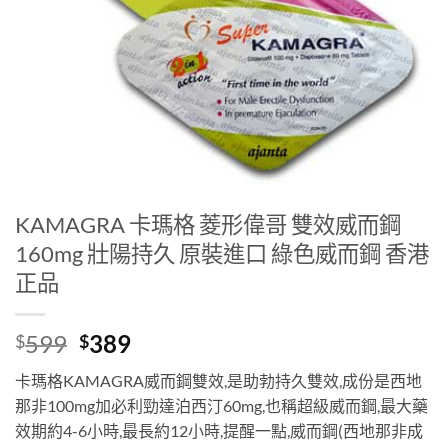
KAMAGRA 卡瑪格 菱形偉哥 雙效威而鋼
160mg 壯陽持久 原裝進口 綠色威而鋼 香港
正品
Original
Current
599
389
$
$
price
price
卡瑪格KAMAGRA威而鋼雙效,是助勃持久雙效,成份是西地
was:
is:
那非100mg加必利勁達泊西汀60mg,也稱超級威而鋼,最大藥
$599.
$389.
效期約4-6小時,最長約12小時,提醒一點,威而鋼(西地那非成