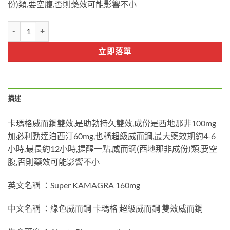
份)類,要空腹,否則藥效可能影響不小
KAMAGRA 卡瑪格 菱形偉哥 雙效威而鋼 160mg 壯陽持久 原裝進口 
立即落單
描述
卡瑪格威而鋼雙效,是助勃持久雙效,成份是西地那非100mg
加必利勁達泊西汀60mg,也稱超級威而鋼,最大藥效期約4-6
小時,最長約12小時,提醒一點,威而鋼(西地那非成份)類,要空
腹,否則藥效可能影響不小
英文名稱 ：Super KAMAGRA 160mg
中文名稱 ：綠色威而鋼 卡瑪格 超級威而鋼 雙效威而鋼