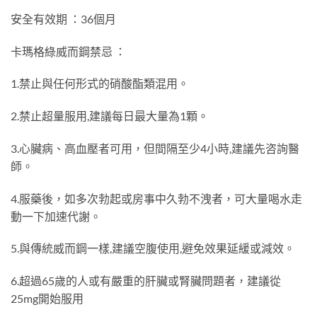
安全有效期 ：36個月
卡瑪格綠威而鋼禁忌 ：
1.禁止與任何形式的硝酸酯類混用。
2.禁止超量服用,建議每日最大量為1顆。
3.心臟病、高血壓者可用，但間隔至少4小時,建議先咨詢醫
師。
4.服藥後，如多次勃起或房事中久勃不洩者，可大量喝水走
動一下加速代謝。
5.與傳統威而鋼一樣,建議空腹使用,避免效果延緩或減效。
6.超過65歲的人或有嚴重的肝臟或腎臟問題者，建議從
25mg開始服用