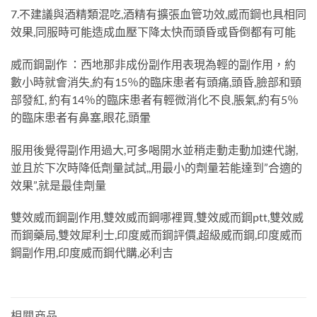
7.不建議與酒精類混吃,酒精有擴張血管功效,威而鋼也具相同
效果,同服時可能造成血壓下降太快而頭昏或昏倒都有可能
威而鋼副作 ：西地那非成份副作用表現為輕的副作用，約
數小時就會消失,約有15％的臨床患者有頭痛,頭昏,臉部和頸
部發紅, 約有14％的臨床患者有輕微消化不良,脹氣,約有5％
的臨床患者有鼻塞,眼花,頭暈
服用後覺得副作用過大,可多喝開水並稍走動走動加速代謝,
並且於下次時降低劑量試試,,用最小的劑量若能達到”合適的
效果”,就是最佳劑量
雙效威而鋼副作用,雙效威而鋼哪裡買,雙效威而鋼ptt,雙效威
而鋼藥局,雙效犀利士,印度威而鋼評價,超級威而鋼,印度威而
鋼副作用,印度威而鋼代購,必利吉
相關商品