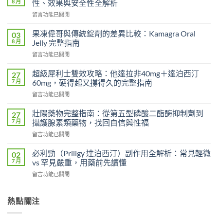
8 月
性、效果與安全性全解析
在
留言功能已關閉
〈果
凍
果凍偉哥與傳統錠劑的差異比較：Kamagra Oral
03
偉
8 月
Jelly 完整指南
哥
在
留言功能已關閉
vs
〈果
傳
凍
統
超級犀利士雙效攻略：他達拉非40mg＋達泊西汀
27
偉
偉
7 月
60mg，硬得起又撐得久的完整指南
哥
哥
在
留言功能已關閉
與
完
〈超
傳
整
級
統
壯陽藥物完整指南：從第五型磷酸二酯酶抑制劑到
27
比
犀
錠
7 月
攝護腺素類藥物，找回自信與性福
較：
利
劑
吸
在
留言功能已關閉
士
的
收
〈壯
雙
差
速
陽
效
必利勁（Priligy 達泊西汀）副作用全解析：常見輕微
02
異
度、
藥
攻
7 月
vs 罕見嚴重，用藥前先讀懂
比
方
物
略：
較：
便
在
留言功能已關閉
完
他
Kamagra
性、
〈必
整
達
Oral
效
利
指
拉
Jelly
果
勁
熱點關注
南：
非
完
與
（Priligy
從
40mg
整
安
達
第
＋