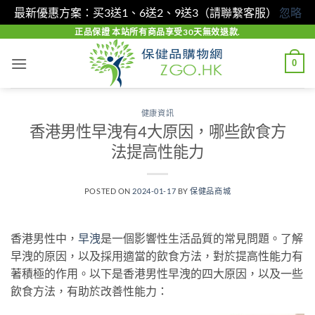
最新優惠方案：买3送1、6送2、9送3（請聯繫客服）
忽略
Skip
正品保證 本站所有商品享受30天無效退款.
to
0
content
健康資訊
香港男性早洩有4大原因，哪些飲食方
法提高性能力
POSTED ON
2024-01-17
BY
保健品商城
香港男性中，
早洩
是一個影響性生活品質的常見問題。了解
早洩的原因，以及採用適當的飲食方法，對於提高性能力有
著積極的作用。以下是香港男性早洩的四大原因，以及一些
飲食方法，有助於改善性能力：