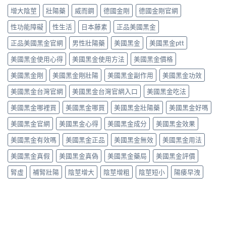
指
全
泊
五
達
增大陰莖
壯陽藥
威而鋼
德國金剛
德國金剛官網
南〉
性
西
型
泊
中
全
汀）
磷
西
性功能障礙
性生活
日本藤素
正品美國黑金
解
副
酸
汀
析〉
作
二
正品美國黑金官網
男性壯陽藥
美國黑金
美國黑金ptt
60mg，
中
用
酯
硬
全
美國黑金使用心得
美國黑金使用方法
美國黑金價格
酶
得
解
抑
起
析：
美國黑金剛
美國黑金剛壯陽
美國黑金副作用
美國黑金功效
制
又
常
劑
撐
美國黑金台灣官網
美國黑金台灣官網入口
美國黑金吃法
見
到
得
輕
攝
久
美國黑金哪裡買
美國黑金哪買
美國黑金壯陽藥
美國黑金好嗎
微
護
的
vs
腺
完
美國黑金官網
美國黑金心得
美國黑金成分
美國黑金效果
罕
素
整
見
類
指
美國黑金有效嗎
美國黑金正品
美國黑金無效
美國黑金用法
嚴
藥
南〉
重，
物，
中
美國黑金真假
美國黑金真偽
美國黑金藥局
美國黑金評價
用
找
藥
回
腎虛
補腎壯陽
陰莖增大
陰莖增粗
陰莖短小
陽痿早洩
前
自
先
信
讀
與
懂〉
性
中
福〉
中