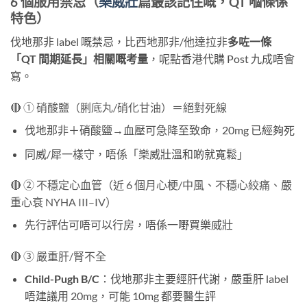
6 個服用禁忌（
樂威壯
篇最該記住嘅，QT 嗰條係
特色）
伐地那非 label 嘅禁忌，比西地那非/他達拉非
多咗一條
「QT 間期延長」相關嘅考量
，呢點香港代購 Post 九成唔會
寫。
🔴 ① 硝酸鹽（脷底丸/硝化甘油）＝絕對死線
伐地那非＋硝酸鹽→血壓可急降至致命，20mg 已經夠死
同威/犀一樣守，唔係「樂威壯溫和啲就寬鬆」
🔴 ② 不穩定心血管（近 6 個月心梗/中風、不穩心絞痛、嚴
重心衰 NYHA III–IV）
先行評估可唔可以行房，唔係一嘢買樂威壯
🔴 ③ 嚴重肝/腎不全
Child-Pugh B/C
：伐地那非主要經肝代謝，嚴重肝 label
唔建議用 20mg，可能 10mg 都要醫生評