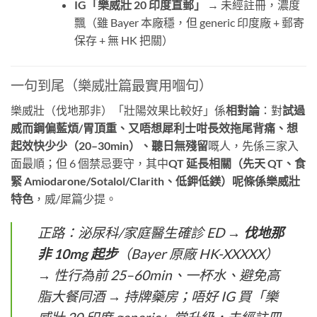
IG「樂威壯 20 印度直郵」
​ → 未經註冊，濃度
飄（雖 Bayer 本廠穩，但 generic 印度廠 + 郵寄
保存 + 無 HK 把關）
一句到尾（樂威壯篇最實用嗰句）
樂威壯（伐地那非）「壯陽效果比較好」係
相對論
：對
試過
威而鋼偏藍煩/胃頂重、又唔想犀利士咁長效拖尾背痛、想
起效快少少（20–30min）、聽日無殘留
嘅人，先係三家入
面最順；但 6 個禁忌要守，其中
QT 延長相關（先天 QT、食
緊 Amiodarone/Sotalol/Clarith、低鉀低鎂）呢條係樂威壯
特色
，威/犀篇少提。
正路：泌尿科/家庭醫生確診 ED →
伐地那
非 10mg 起步
（Bayer 原廠 HK-XXXXX）
→ 性行為前 25–60min、一杯水、避免高
脂大餐同酒 → 持牌藥房；唔好 IG 買「樂