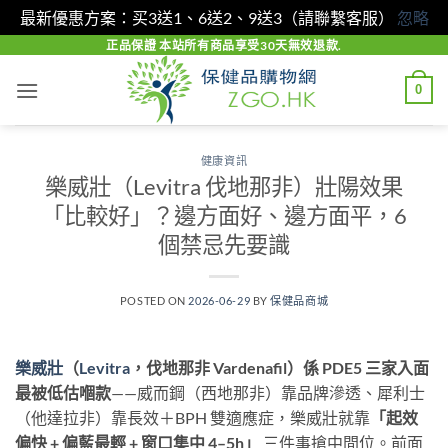
最新優惠方案：买3送1、6送2、9送3（請聯繫客服）
忽略
Skip
正品保證 本站所有商品享受30天無效退款.
to
0
content
健康資訊
樂威壯（Levitra 伐地那非）壯陽效果
「比較好」？邊方面好、邊方面平，6
個禁忌先要識
POSTED ON
2026-06-29
BY
保健品商城
樂威壯
（
Levitra
，伐地那非 Vardenafil）係 PDE5 三家入面
最被低估嗰款
——威而鋼（西地那非）靠品牌滲透、犀利士
（他達拉非）靠長效＋BPH 雙適應症，樂威壯就靠
「起效
偏快 + 偏藍最輕 + 窗口集中 4–5h」
​ 三件事搶中間位。前面