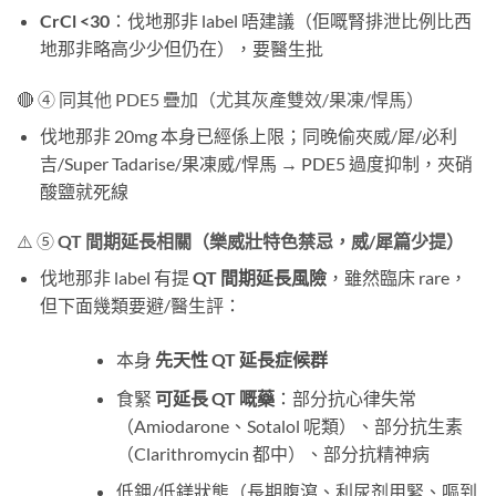
CrCl <30
：伐地那非 label 唔建議（佢嘅腎排泄比例比西
地那非略高少少但仍在），要醫生批
🔴 ④ 同其他 PDE5 疊加（尤其灰產雙效/果凍/悍馬）
伐地那非 20mg 本身已經係上限；同晚偷夾威/犀/必利
吉/Super Tadarise/果凍威/悍馬 → PDE5 過度抑制，夾硝
酸鹽就死線
⚠️ ⑤
QT 間期延長相關（樂威壯特色禁忌，威/犀篇少提）
伐地那非 label 有提
QT 間期延長風險
，雖然臨床 rare，
但下面幾類要避/醫生評：
本身
先天性 QT 延長症候群
食緊
可延長 QT 嘅藥
：部分抗心律失常
（Amiodarone、Sotalol 呢類）、部分抗生素
（Clarithromycin 都中）、部分抗精神病
低鉀/低鎂狀態（長期腹瀉、利尿剂用緊、嘔到