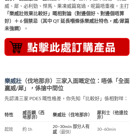
威、犀、必利勁、悍馬、果凍威篇寫過，呢篇唔重複，主打
「樂威壯效果比較好」嘅相對論（對邊個好、對邊個唔算
好）＋ 6 個禁忌（其中 QT 延長嗰條係樂威壯特色，威/犀篇
未強調）
。
樂威壯
（伐地那非）三家入面嘅定位：唔係「全面
贏威/犀」，係搶中間位
先認清三家 PDE5 嘅性格差，你先知「比較好」係相對咩：
威而鋼（西
犀利士（他達拉
特性
樂威壯（伐地那非）
地那非）
非）
20–30min 部分人有
起效
約 1h
30–60min
感
（最快）