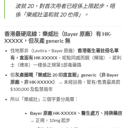
波就 20，對首次用者已經係上限起步，唔
係「樂威壯溫和就 20 也得」。
香港最硬底線：樂威壯（Bayer 原廠）有 HK-
XXXXX，但灰產 generic 無
伐地那非（Levitra，Bayer 原廠）
香港衞生署註冊名單
有，盒面有 HK-XXXXX
，呢點同威而鋼（輝瑞）、犀利
士（禮來）一樣係正規第1部毒藥路
但
灰產圈嘅「樂威壯 20 印度直郵」generic（非 Bayer
原廠、非 HK-XXXXX）
​ → 未經註冊，管有/售賣最高罰
$100,000 及監禁兩年
所以「樂威壯」三個字要分兩層：
Bayer 原廠 HK-XXXXX、醫生處方、持牌藥房
→ 正規，10mg 起步