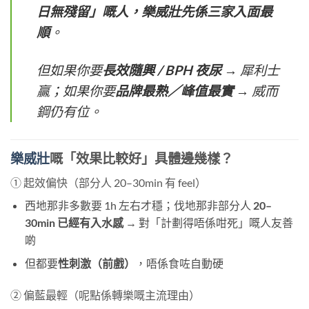
日無殘留」嘅人，樂威壯先係三家入面最
順
。
但如果你要
長效隨興 / BPH 夜尿
​ → 犀利士
贏；如果你要
品牌最熟／峰值最實
​ → 威而
鋼仍有位。
樂威壯
嘅「效果比較好」具體邊幾樣？
① 起效偏快（部分人 20–30min 有 feel）
西地那非多數要 1h 左右才穩；伐地那非部分人
20–
30min 已經有入水感
​ → 對「計劃得唔係咁死」嘅人友善
啲
但都要
性刺激（前戲）
，唔係食咗自動硬
② 偏藍最輕（呢點係轉樂嘅主流理由）