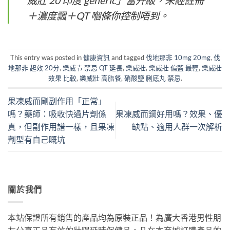
威壯 20 印度 generic」當升級，未經註冊
＋濃度飄＋QT 嗰條你控制唔到。
This entry was posted in
健康資訊
and tagged
伐地那非 10mg 20mg
,
伐
地那非 起效 20分
,
樂威壭 禁忌 QT 延長
,
樂威壯
,
樂威壯 偏藍 最輕
,
樂威壯
效果 比較
,
樂威壯 高脂餐
,
硝酸鹽 脷底丸 禁忌
.
果凍威而剛副作用「正常」
嗎？藥師：吸收快過片劑係
果凍威而鋼好用嗎？效果、優
真，但副作用譜一樣，且果凍
缺點、適用人群一次解析
劑型有自己嘅坑
關於我們
本站保證所有銷售的產品均為原裝正品！為廣大香港男性朋