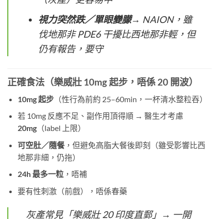
視力突然跌／單眼變朦
→ NAION，雖
伐地那非 PDE6 干擾比西地那非輕，但
仍有報告，要守
正確食法（樂威壯 10mg 起步，唔係 20 開波）
10mg 起步
（性行為前約 25–60min，一杯清水整粒吞）
若 10mg 反應不足、副作用頂得順 → 醫生才考慮
20mg
（label 上限）
可空肚／隨餐
，但避免高脂大餐後即刻（雖受影響比西
地那非細，仍拖）
24h 最多一粒
，唔補
要有性刺激（前戲），唔係春藥
灰產常見「樂威壯 20 印度直郵」→ 一開