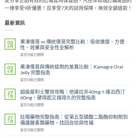
友分享正品有效的壯陽延時保健品。凡在本商城訂購產品的
一律享受9折優惠！且享受7天的試用保障，無效全額退款！
最新資訊
果凍偉哥 vs 傳統偉哥完整比較：吸收速度、方便
03
8 月
性、效果與安全性全解析
在
留言功能已關閉
〈果
凍
果凍偉哥與傳統錠劑的差異比較：Kamagra Oral
03
偉
8 月
Jelly 完整指南
哥
在
留言功能已關閉
vs
〈果
傳
凍
統
超級犀利士雙效攻略：他達拉非40mg＋達泊西汀
27
偉
偉
7 月
60mg，硬得起又撐得久的完整指南
哥
哥
在
留言功能已關閉
與
完
〈超
傳
整
級
統
壯陽藥物完整指南：從第五型磷酸二酯酶抑制劑到
27
比
犀
錠
7 月
攝護腺素類藥物，找回自信與性福
較：
利
劑
吸
在
留言功能已關閉
士
的
收
〈壯
雙
差