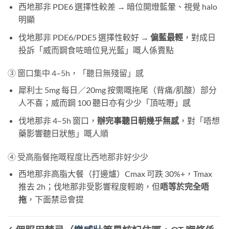
西地那非 PDE6 選擇性較差 → 暗位開燈藍暈、視覺 halo
明顯
伐地那非 PDE6/PDE5 選擇性較好 →
偏藍最輕
，對成日
投訴「威而鋼食咗暗位見光藍」嘅人係賣點
③ 窗口集中 4–5h，「聽日無殘留」感
犀利士 5mg 每日／20mg 按需嘅拖尾（背痛/肌酸）部分
人不喜；威而鋼 100 聽日亦有少少「頂咗嘢」感
伐地那非 4–5h 窗口，
辦完事聽日朝幾乎無感
，對「唔想
藥影響聽日狀態」嘅人順
④ 受高脂餐拖嘅程度比西地那非好少少
西地那非高脂大餐（打邊爐）Cmax 可跌 30%+，Tmax
推去 2h；伐地那非受影響程度輕啲，但
唔等於完全唔
拖
，下面禁忌會提