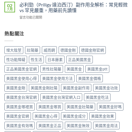
速
陽
效
必利勁（Priligy 達泊西汀）副作用全解析：常見輕微
02
異
度、
藥
攻
7 月
vs 罕見嚴重，用藥前先讀懂
比
方
物
略：
較：
便
在
留言功能已關閉
完
他
Kamagra
性、
〈必
整
達
Oral
效
利
指
拉
Jelly
果
勁
熱點關注
南：
非
完
與
（Priligy
從
40mg
整
安
達
第
＋
指
全
泊
五
達
增大陰莖
壯陽藥
威而鋼
德國金剛
德國金剛官網
南〉
性
西
型
泊
中
全
汀）
磷
西
性功能障礙
性生活
日本藤素
正品美國黑金
解
副
酸
汀
析〉
作
二
正品美國黑金官網
男性壯陽藥
美國黑金
美國黑金ptt
60mg，
中
用
酯
硬
全
美國黑金使用心得
美國黑金使用方法
美國黑金價格
酶
得
解
抑
起
析：
美國黑金剛
美國黑金剛壯陽
美國黑金副作用
美國黑金功效
制
又
常
劑
撐
美國黑金台灣官網
美國黑金台灣官網入口
美國黑金吃法
見
到
得
輕
攝
久
美國黑金哪裡買
美國黑金哪買
美國黑金壯陽藥
美國黑金好嗎
微
護
的
vs
腺
完
美國黑金官網
美國黑金心得
美國黑金成分
美國黑金效果
罕
素
整
見
類
指
美國黑金有效嗎
美國黑金正品
美國黑金無效
美國黑金用法
嚴
藥
南〉