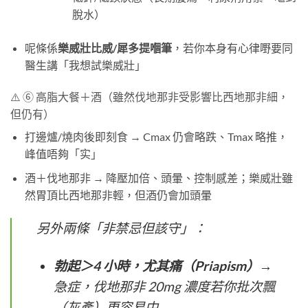
脫水）
呢條係
樂威壯比威/犀多提嗰筆
，若你本身有心律嘢要同
醫生講「我想試樂威壯」
⚠️ ⑥ 高脂大餐＋酒（雖然伐地那非受影響比西地那非細，
但仍有）
打邊爐/燒肉後即刻食 → Cmax 仍會略跌、Tmax 略推，
峰值唔夠「实」
酒＋伐地那非 → 降壓加倍、頭暈、控制感差；樂威壯雖
然胃頂比西地那非輕，但酒仍會加頭暈
另外兩條「非禁忌但該守」：
勃起＞4 小時，尤其痛（Priapism）
→
急症，伐地那非 20mg 濃度若你批次飄
（灰產）更容易中