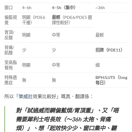
窗口
4–6h
4–5h（集中）
~36h
偏藍視
明顯（PDE6
最輕
（PDE6/PDE5 選
覺
干擾）
擇性較好）
胃頂/
明顯
中等
最輕
反酸
背痛/
少
少
招牌（PDE11）
肌酸
受高脂
明顯
中等
細
餐拖
特殊適
BPH/LUTS（5mg
無
無
應症
每日）
所以「
樂威壯
效果比較好」嘅真．翻譯係：
對「試過威而鋼偏藍煩/胃頂重」、又「唔
需要犀利士咁長效（～36h 太拖、背痛
煩）」、想「起效快少少、窗口集中、聽