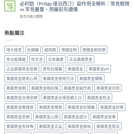
陽
效
必利勁（Priligy 達泊西汀）副作用全解析：常見輕微
02
異
度、
藥
攻
7 月
vs 罕見嚴重，用藥前先讀懂
比
方
物
略：
較：
便
在
留言功能已關閉
完
他
Kamagra
性、
〈必
整
達
Oral
效
利
指
拉
Jelly
果
勁
熱點關注
南：
非
完
與
（Priligy
從
40mg
整
安
達
第
＋
指
全
泊
五
達
增大陰莖
壯陽藥
威而鋼
德國金剛
德國金剛官網
南〉
性
西
型
泊
中
全
汀）
磷
西
性功能障礙
性生活
日本藤素
正品美國黑金
解
副
酸
汀
析〉
作
二
正品美國黑金官網
男性壯陽藥
美國黑金
美國黑金ptt
60mg，
中
用
酯
硬
全
美國黑金使用心得
美國黑金使用方法
美國黑金價格
酶
得
解
抑
起
析：
美國黑金剛
美國黑金剛壯陽
美國黑金副作用
美國黑金功效
制
又
常
劑
撐
美國黑金台灣官網
美國黑金台灣官網入口
美國黑金吃法
見
到
得
輕
攝
久
美國黑金哪裡買
美國黑金哪買
美國黑金壯陽藥
美國黑金好嗎
微
護
的
vs
腺
完
美國黑金官網
美國黑金心得
美國黑金成分
美國黑金效果
罕
素
整
見
類
指
美國黑金有效嗎
美國黑金正品
美國黑金無效
美國黑金用法
嚴
藥
南〉
重，
物，