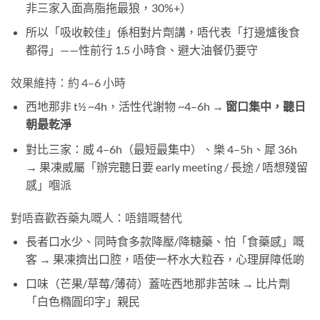
非三家入面高脂拖最狼，30%+）
所以「吸收較佳」係相對片劑講，唔代表「打邊爐後食
都得」——性前行 1.5 小時食、避大油餐仍要守
效果維持：約 4–6 小時
西地那非 t½ ~4h，活性代謝物 ~4–6h →
窗口集中，聽日
朝最乾淨
對比三家：威 4–6h（最短最集中）、樂 4–5h、犀 36h
→ 果凍威屬「辦完聽日要 early meeting / 長途 / 唔想殘留
感」嗰派
對唔喜歡吞藥丸嘅人：唔錯嘅替代
長者口水少、同時食多款降壓/降糖藥、怕「食藥感」嘅
客 → 果凍擠出口腔，唔使一杯水大粒吞，心理屏障低啲
口味（芒果/草莓/薄荷）蓋咗西地那非苦味 → 比片劑
「白色橢圓印字」親民