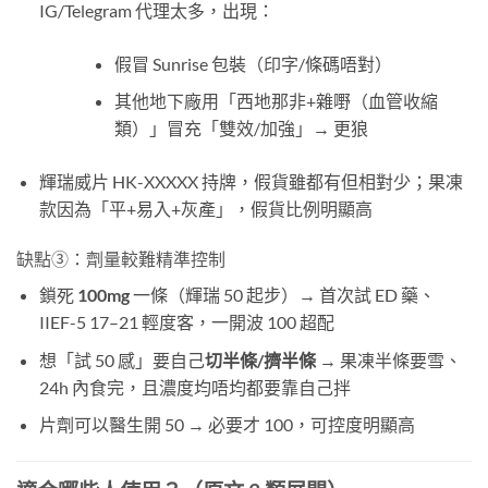
IG/Telegram 代理太多，出現：
假冒 Sunrise 包裝（印字/條碼唔對）
其他地下廠用「西地那非+雜嘢（血管收縮
類）」冒充「雙效/加強」→ 更狼
輝瑞威片 HK-XXXXX 持牌，假貨雖都有但相對少；果凍
款因為「平+易入+灰產」，假貨比例明顯高
缺點③：劑量較難精準控制
鎖死
100mg
​ 一條（輝瑞 50 起步）→ 首次試 ED 藥、
IIEF-5 17–21 輕度客，一開波 100 超配
想「試 50 感」要自己
切半條/擠半條
​ → 果凍半條要雪、
24h 內食完，且濃度均唔均都要靠自己拌
片劑可以醫生開 50 → 必要才 100，可控度明顯高