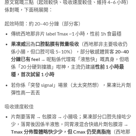
原文寫嘅三點（起效較快、吸收速度較佳、維持 4–6 小時）
係對嘅，下面稍展開：
起效時間：約 20–40 分鐘（部分客）
傳統西地那非片 label Tmax ~1 小時，性前 1h 食最穩
果凍威
因為
口腔黏膜有微量吸收
（西地那非主要吸收仍
係小腸，但口腔可吸 5–10%），部分敏感體質客
20–40
分鐘已有 feel
​ → 呢點係代理寫「液態快」嘅真身，但唔
係「20 分硬到撞牆」咁神，主流仍建議
性前 1 小時最
穩，首次試留 1 小時
若你係「突發 signal」場景（太太突然想），果凍比片劑
彈性高一丟丟
吸收速度較佳
片劑要落胃 → 包膜溶 → 小腸吸；果凍部分口腔先接咗少
少，落胃後因係半液態，同胃液混合快過片劑包膜溶 →
Tmax 分佈整體略快少少，但 Cmax 仍受高脂拖
（西地那