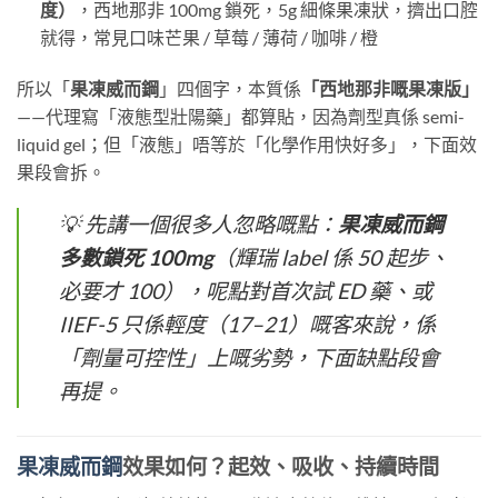
度）
，西地那非 100mg 鎖死，5g 細條果凍狀，擠出口腔
就得，常見口味芒果 / 草莓 / 薄荷 / 咖啡 / 橙
所以「
果凍威而鋼
」四個字，本質係
「西地那非嘅果凍版」
——代理寫「液態型壯陽藥」都算貼，因為劑型真係 semi-
liquid gel；但「液態」唔等於「化學作用快好多」，下面效
果段會拆。
💡 先講一個很多人忽略嘅點：
果凍威而鋼
多數鎖死 100mg
（輝瑞 label 係 50 起步、
必要才 100），呢點對首次試 ED 藥、或
IIEF-5 只係輕度（17–21）嘅客來說，係
「劑量可控性」上嘅劣勢，下面缺點段會
再提。
果凍威而鋼
效果如何？起效、吸收、持續時間