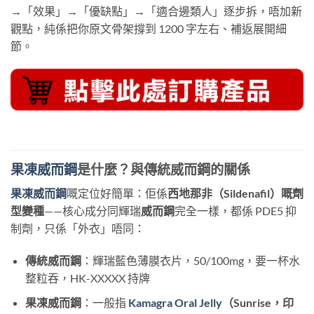
→「效果」→「優缺點」→「適合邊類人」逐步拆，唔加新
觀點，純係把你原文骨架撐到 1200 字左右、補返展開細
節。
果凍威而鋼
是什麼？與傳統威而鋼的關係
果凍威而鋼
嘅定位好簡單：佢係
西地那非（Sildenafil）嘅劑
型變種
——核心成分同輝瑞
威而鋼
完全一樣，都係 PDE5 抑
制劑，只係「外衣」唔同：
傳統威而鋼
：輝瑞藍色薄膜衣片，50/100mg，要一杯水
整粒吞，HK-XXXXX 持牌
果凍威而鋼
：一般指
Kamagra Oral Jelly
（Sunrise，印