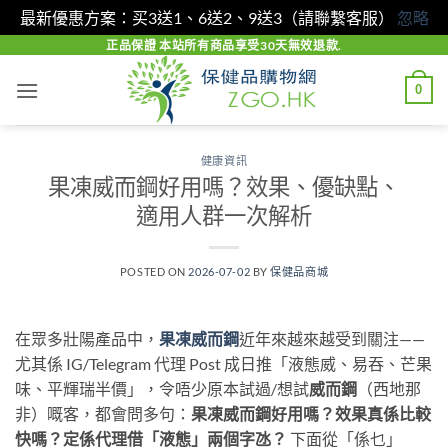
最新優惠方案：买3送1、6送2、9送3（請聯繫客服）
忽略
Skip
正品保證 本站所有商品享受30天無效退款.
to
0
content
健康資訊
果凍威而鋼好用嗎？效果、優缺點、
適用人群一次解析
POSTED ON
2026-07-02
BY
保健品商城
在眾多壯陽產品中，
果凍威而鋼
近年來越來越受到關注——
尤其係 IG/Telegram 代理 Post 成日推「液態威、易吞、芒果
味、平輝瑞半價」，令唔少原本試過/想試
威而鋼
（西地那
非）嘅客，都會問多句：
果凍威而鋼好用嗎？效果真係比較
快嗎？定係代理借「液態」兩個字氹？
​ 下面從「係乜」