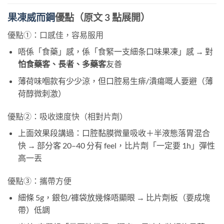
果凍威而鋼
優點（原文 3 點展開）
優點①：口感佳，容易服用
唔係「食藥」感，係「食緊一支細条口味果凍」感 → 對
怕食藥客、長者、多藥客
友善
薄荷味嗰款有少少涼，但口腔易生痱/潰瘍嘅人要避（薄
荷醇微刺激）
優點②：吸收速度快（相對片劑）
上面效果段講過：口腔黏膜微量吸收＋半液態落胃混合
快 → 部分客 20–40 分有 feel，比片劑「一定要 1h」彈性
高一丟
優點③：攜帶方便
細條 5g，銀包/褲袋放幾條唔顯眼 → 比片劑板（要成塊
帶）低調