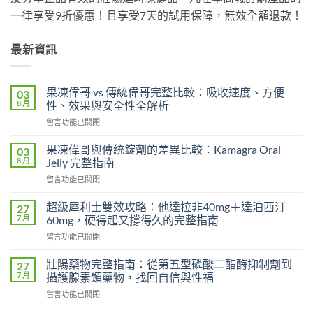
一律享受9折優惠！且享受7天的試用保障，無效全額退款！
最新資訊
果凍偉哥 vs 傳統偉哥完整比較：吸收速度、方便
03
8 月
性、效果與安全性全解析
在
留言功能已關閉
〈果
凍
果凍偉哥與傳統錠劑的差異比較：Kamagra Oral
03
偉
8 月
Jelly 完整指南
哥
在
留言功能已關閉
vs
〈果
傳
凍
統
超級犀利士雙效攻略：他達拉非40mg＋達泊西汀
27
偉
偉
7 月
60mg，硬得起又撐得久的完整指南
哥
哥
在
留言功能已關閉
與
完
〈超
傳
整
級
統
壯陽藥物完整指南：從第五型磷酸二酯酶抑制劑到
27
比
犀
錠
7 月
攝護腺素類藥物，找回自信與性福
較：
利
劑
吸
在
留言功能已關閉
士
的
收
〈壯
雙
差
速