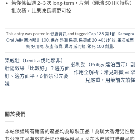
若你係每週 2–3 次 long-term，片劑（輝瑞 50 HK 持牌）
批次穩，比果凍長期更可控
This entry was posted in
健康資訊
and tagged
Cap.138 第1部
,
Kamagra
Oral Jelly 西地那非 100
,
保存 熱潮 果凍
,
果凍威 20-40分起效
,
果凍威而
鋼 好用嗎
,
灰產 假貨
,
輝瑞 威而鋼
,
鎖死 100 劑量
.
樂威壯（Levitra 伐地那非）
必利勁（Priligy 達泊西汀）副
壯陽效果「比較好」？邊方面
作用全解析：常見輕微 vs 罕
好、邊方面平，6 個禁忌先要
見嚴重，用藥前先讀懂
識
關於我們
本站保證所有銷售的產品均為原裝正品！為廣大香港男性朋
友分享正品有效的壯陽延時保健品。凡在本商城訂購產品的