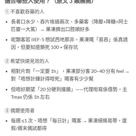
適合哪些人使用？（原文 3 類展開）
① 不喜歡吞藥的人
長者口水少、吞片咳過兩次、多藥客（降壓+降糖+阿士
匹靈一大篤）→ 果凍擠出口腔順好多
呢類客若 IIEF-5 想試西地那非，果凍嘅「易吞」係真誘
因，但要知道鎖死 100 + 保存坑
② 希望快速見效的人
相對片劑「一定要 1h」，果凍部分客 20–40 分有 feel →
對「唔想計鐘計得咁死」嘅客有少少幫
但唔好期望「20 分硬到撞牆」——代理咁寫係借勢，主
Tmax 仍係 1h 左右
③ 偶爾使用者
每週 ≤1 次、唔想「每日計」嘅客 → 果凍細條易帶，度
假/週末偶試都得