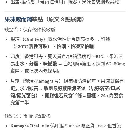
出差/度假想「帶兩粒備用」嘅客，果凍包裝細條易藏
果凍威而鋼
缺點（原文 3 點展開）
缺點①：保存條件較敏感
果凍（Oral Jelly）嘅水活性比片劑高得多 →
怕熱
（>30°C 活性可跌）、怕潮、怕凍又怕曬
印度→香港郵寄，夏天貨倉/信箱溫度可 >40°C，果凍容
易
出水、分層、味變酸
​ → 西地那非濃度可跌到 60–80mg
實際，或批次內條條唔同
片劑（輝瑞/Kamagra 片）鋁箔板防潮尚可，果凍對保存
鏈要求明顯高→
收到最好放陰涼室溫（唔好浴室/車尾
箱/陽光窗台），開封後若只食半條→雪櫃，24h 內要食
完第二半
缺點②：市面假貨較多
Kamagra Oral Jelly
​ 係印度 Sunrise 嘅正貨 line，但香港